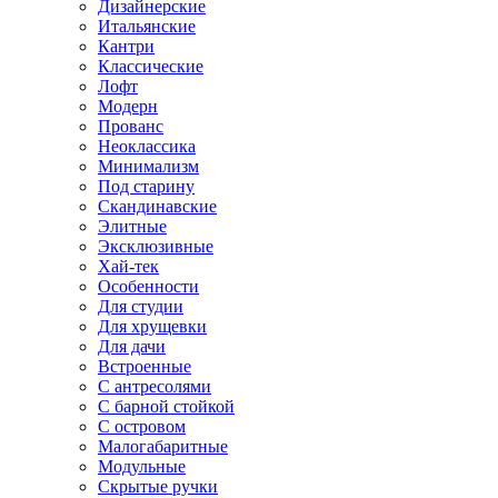
Дизайнерские
Итальянские
Кантри
Классические
Лофт
Модерн
Прованс
Неоклассика
Минимализм
Под старину
Скандинавские
Элитные
Эксклюзивные
Хай-тек
Особенности
Для студии
Для хрущевки
Для дачи
Встроенные
С антресолями
С барной стойкой
С островом
Малогабаритные
Модульные
Скрытые ручки