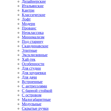
Дизайнерские
Итальянские
Кантри
Классические
Лофт
Модерн
Прованс
Неоклассика
Минимализм
Под старину
Скандинавские
Элитные
Эксклюзивные
Хай-тек
Особенности
Для студии
Для хрущевки
Для дачи
Встроенные
С антресолями
С барной стойкой
С островом
Малогабаритные
Модульные
Скрытые ручки