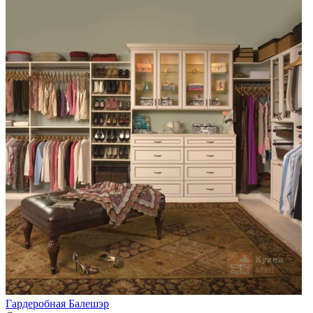
Гардеробная Балешэр