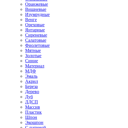
Оранжевые
Вишневые
Изумрудные
Венге
Ореховые
Янтарные
Сиреневые
Салатовые
Фиолетовые
Мятные
Золотые
Синие
Материал
МДФ
Эмаль
Акрил
Береза
Дерево
Дуб
ЛДСП
Массив
Пластик
Шпон
Экошпон
С патиной