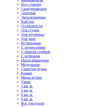
Минимализм
Под старину
Скандинавские
Элитные
Эксклюзивные
Хай-тек
Особенности
Для студии
Для хрущевки
Для дачи
Встроенные
С антресолями
С барной стойкой
С островом
Малогабаритные
Модульные
Скрытые ручки
Размер
Мини-кухни
Узкие
3 кв. м.
5 кв. м.
6 кв. м.
9 кв. м.
Все для кухни