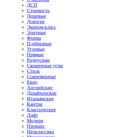
ДСП
Стоимость
Дешевые
Дорогие
Эконом-класс
Элитные
Форма
П-образные
Угловые
Прямые
Радиусные
Скошенные углы
Стиль
Современные
Евро
Английские
Дизайнерские
Итальянские
Кантри
Классические
Лофт
Модерн
Прованс
Неоклассика