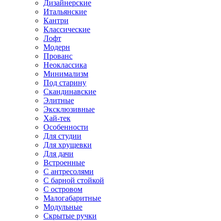
Дизайнерские
Итальянские
Кантри
Классические
Лофт
Модерн
Прованс
Неоклассика
Минимализм
Под старину
Скандинавские
Элитные
Эксклюзивные
Хай-тек
Особенности
Для студии
Для хрущевки
Для дачи
Встроенные
С антресолями
С барной стойкой
С островом
Малогабаритные
Модульные
Скрытые ручки