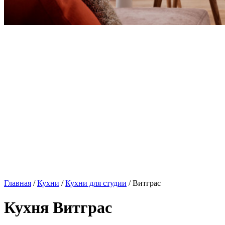
Главная
/
Кухни
/
Кухни для студии
/ Витграс
Кухня Витграс