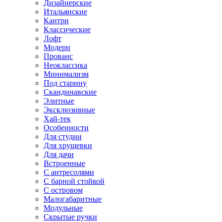
Дизайнерские
Итальянские
Кантри
Классические
Лофт
Модерн
Прованс
Неоклассика
Минимализм
Под старину
Скандинавские
Элитные
Эксклюзивные
Хай-тек
Особенности
Для студии
Для хрущевки
Для дачи
Встроенные
С антресолями
С барной стойкой
С островом
Малогабаритные
Модульные
Скрытые ручки