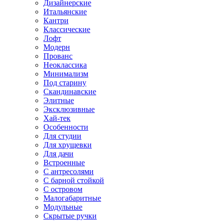
Дизайнерские
Итальянские
Кантри
Классические
Лофт
Модерн
Прованс
Неоклассика
Минимализм
Под старину
Скандинавские
Элитные
Эксклюзивные
Хай-тек
Особенности
Для студии
Для хрущевки
Для дачи
Встроенные
С антресолями
С барной стойкой
С островом
Малогабаритные
Модульные
Скрытые ручки