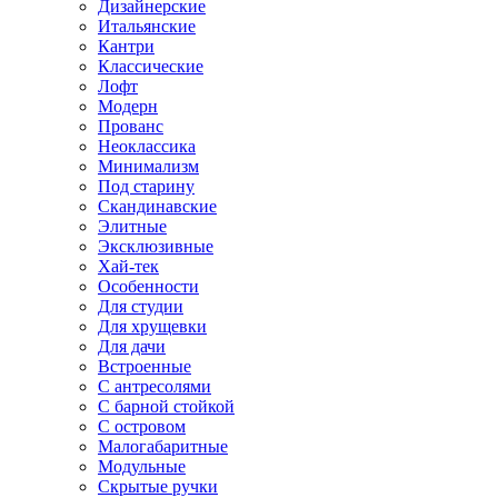
Дизайнерские
Итальянские
Кантри
Классические
Лофт
Модерн
Прованс
Неоклассика
Минимализм
Под старину
Скандинавские
Элитные
Эксклюзивные
Хай-тек
Особенности
Для студии
Для хрущевки
Для дачи
Встроенные
С антресолями
С барной стойкой
С островом
Малогабаритные
Модульные
Скрытые ручки