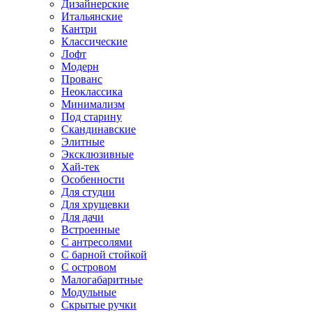
Дизайнерские
Итальянские
Кантри
Классические
Лофт
Модерн
Прованс
Неоклассика
Минимализм
Под старину
Скандинавские
Элитные
Эксклюзивные
Хай-тек
Особенности
Для студии
Для хрущевки
Для дачи
Встроенные
С антресолями
С барной стойкой
С островом
Малогабаритные
Модульные
Скрытые ручки