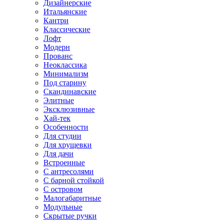
Дизайнерские
Итальянские
Кантри
Классические
Лофт
Модерн
Прованс
Неоклассика
Минимализм
Под старину
Скандинавские
Элитные
Эксклюзивные
Хай-тек
Особенности
Для студии
Для хрущевки
Для дачи
Встроенные
С антресолями
С барной стойкой
С островом
Малогабаритные
Модульные
Скрытые ручки