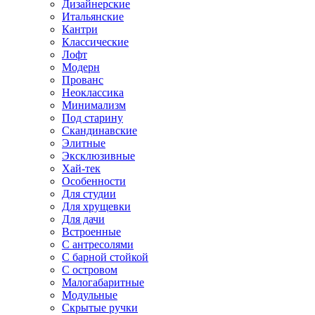
Дизайнерские
Итальянские
Кантри
Классические
Лофт
Модерн
Прованс
Неоклассика
Минимализм
Под старину
Скандинавские
Элитные
Эксклюзивные
Хай-тек
Особенности
Для студии
Для хрущевки
Для дачи
Встроенные
С антресолями
С барной стойкой
С островом
Малогабаритные
Модульные
Скрытые ручки