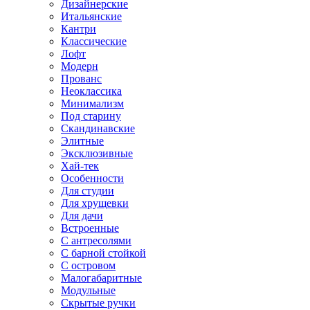
Дизайнерские
Итальянские
Кантри
Классические
Лофт
Модерн
Прованс
Неоклассика
Минимализм
Под старину
Скандинавские
Элитные
Эксклюзивные
Хай-тек
Особенности
Для студии
Для хрущевки
Для дачи
Встроенные
С антресолями
С барной стойкой
С островом
Малогабаритные
Модульные
Скрытые ручки