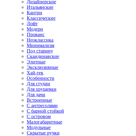
Дизайнерские
Итальянские
Кантри
Классические
Лофт
Модерн
Прованс
Неоклассика
Минимализм
Под старину
Скандинавские
Элитные
Эксклюзивные
Хай-тек
Особенности
Для студии
Для хрущевки
Для дачи
Встроенные
С антресолями
С барной стойкой
С островом
Малогабаритные
Модульные
Скрытые ручки