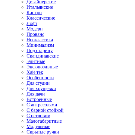
Дизайнерские
Итальянские
Кантри
Классические
Лофт
Модерн
Прованс
Неоклассика
Минимализм
Под старину
Скандинавские
Элитные
Эксклюзивные
Хай-тек
Особенности
Для студии
Для хрущевки
Для дачи
Встроенные
С антресолями
С барной стойкой
С островом
Малогабаритные
Модульные
Скрытые ручки