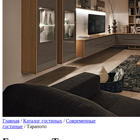
Главная
/
Каталог гостиных
/
Современные
гостиные
/ Тарапото