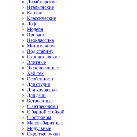
Дизайнерские
Итальянские
Кантри
Классические
Лофт
Модерн
Прованс
Неоклассика
Минимализм
Под старину
Скандинавские
Элитные
Эксклюзивные
Хай-тек
Особенности
Для студии
Для хрущевки
Для дачи
Встроенные
С антресолями
С барной стойкой
С островом
Малогабаритные
Модульные
Скрытые ручки