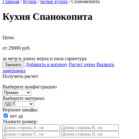
Главная
/
Кухни
/
Белые кухни
/ Спанокопита
Кухня Спанокопита
Цена:
от 29000
руб.
за метр в длину верха и низа гарнитура
Добавить в корзину
Расчет цены
Вызвать
Заказать
замерщика
Получить расчет
Выберите конфигурацию
Выберите материал
Верхние шкафы:
нет
да
Укажите размер: