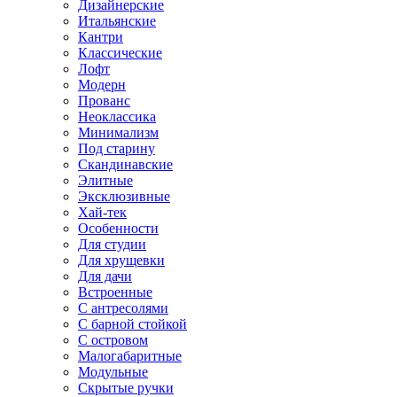
Дизайнерские
Итальянские
Кантри
Классические
Лофт
Модерн
Прованс
Неоклассика
Минимализм
Под старину
Скандинавские
Элитные
Эксклюзивные
Хай-тек
Особенности
Для студии
Для хрущевки
Для дачи
Встроенные
С антресолями
С барной стойкой
С островом
Малогабаритные
Модульные
Скрытые ручки