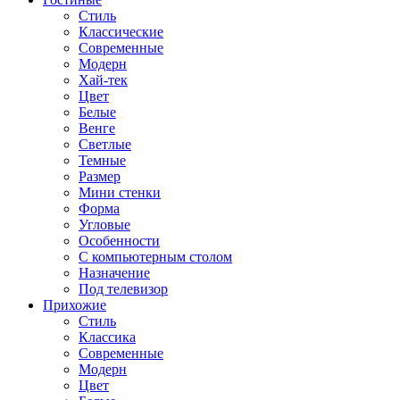
Стиль
Классические
Современные
Модерн
Хай-тек
Цвет
Белые
Венге
Светлые
Темные
Размер
Мини стенки
Форма
Угловые
Особенности
С компьютерным столом
Назначение
Под телевизор
Прихожие
Стиль
Классика
Современные
Модерн
Цвет