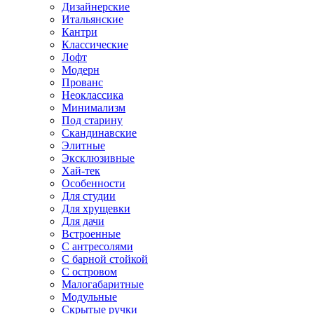
Дизайнерские
Итальянские
Кантри
Классические
Лофт
Модерн
Прованс
Неоклассика
Минимализм
Под старину
Скандинавские
Элитные
Эксклюзивные
Хай-тек
Особенности
Для студии
Для хрущевки
Для дачи
Встроенные
С антресолями
С барной стойкой
С островом
Малогабаритные
Модульные
Скрытые ручки