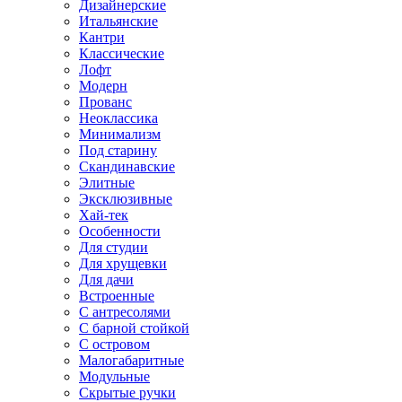
Дизайнерские
Итальянские
Кантри
Классические
Лофт
Модерн
Прованс
Неоклассика
Минимализм
Под старину
Скандинавские
Элитные
Эксклюзивные
Хай-тек
Особенности
Для студии
Для хрущевки
Для дачи
Встроенные
С антресолями
С барной стойкой
С островом
Малогабаритные
Модульные
Скрытые ручки