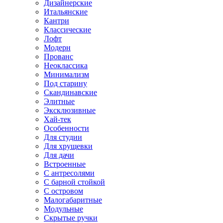
Дизайнерские
Итальянские
Кантри
Классические
Лофт
Модерн
Прованс
Неоклассика
Минимализм
Под старину
Скандинавские
Элитные
Эксклюзивные
Хай-тек
Особенности
Для студии
Для хрущевки
Для дачи
Встроенные
С антресолями
С барной стойкой
С островом
Малогабаритные
Модульные
Скрытые ручки