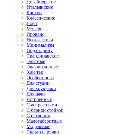
Дизайнерские
Итальянские
Кантри
Классические
Лофт
Модерн
Прованс
Неоклассика
Минимализм
Под старину
Скандинавские
Элитные
Эксклюзивные
Хай-тек
Особенности
Для студии
Для хрущевки
Для дачи
Встроенные
С антресолями
С барной стойкой
С островом
Малогабаритные
Модульные
Скрытые ручки