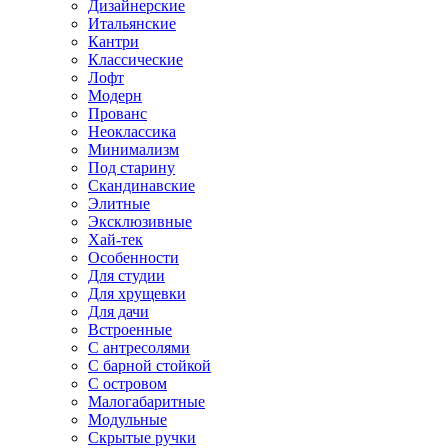
Дизайнерские
Итальянские
Кантри
Классические
Лофт
Модерн
Прованс
Неоклассика
Минимализм
Под старину
Скандинавские
Элитные
Эксклюзивные
Хай-тек
Особенности
Для студии
Для хрущевки
Для дачи
Встроенные
С антресолями
С барной стойкой
С островом
Малогабаритные
Модульные
Скрытые ручки