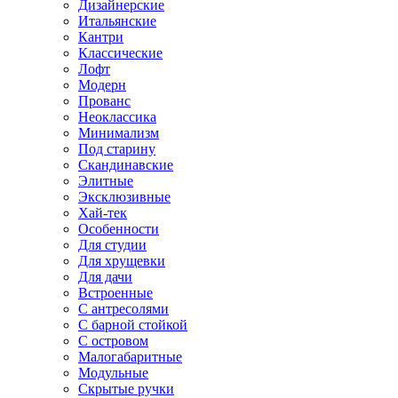
Дизайнерские
Итальянские
Кантри
Классические
Лофт
Модерн
Прованс
Неоклассика
Минимализм
Под старину
Скандинавские
Элитные
Эксклюзивные
Хай-тек
Особенности
Для студии
Для хрущевки
Для дачи
Встроенные
С антресолями
С барной стойкой
С островом
Малогабаритные
Модульные
Скрытые ручки