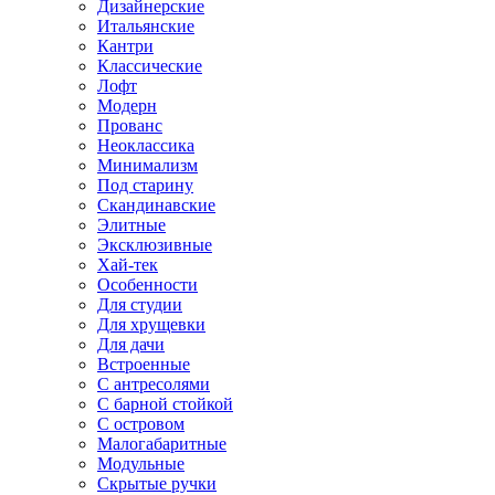
Дизайнерские
Итальянские
Кантри
Классические
Лофт
Модерн
Прованс
Неоклассика
Минимализм
Под старину
Скандинавские
Элитные
Эксклюзивные
Хай-тек
Особенности
Для студии
Для хрущевки
Для дачи
Встроенные
С антресолями
С барной стойкой
С островом
Малогабаритные
Модульные
Скрытые ручки