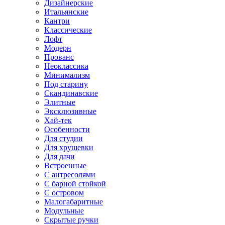
Дизайнерские
Итальянские
Кантри
Классические
Лофт
Модерн
Прованс
Неоклассика
Минимализм
Под старину
Скандинавские
Элитные
Эксклюзивные
Хай-тек
Особенности
Для студии
Для хрущевки
Для дачи
Встроенные
С антресолями
С барной стойкой
С островом
Малогабаритные
Модульные
Скрытые ручки