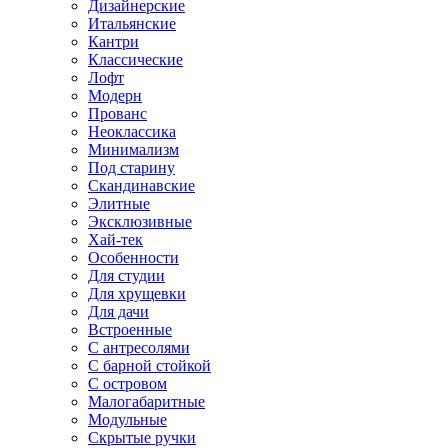
Дизайнерские
Итальянские
Кантри
Классические
Лофт
Модерн
Прованс
Неоклассика
Минимализм
Под старину
Скандинавские
Элитные
Эксклюзивные
Хай-тек
Особенности
Для студии
Для хрущевки
Для дачи
Встроенные
С антресолями
С барной стойкой
С островом
Малогабаритные
Модульные
Скрытые ручки