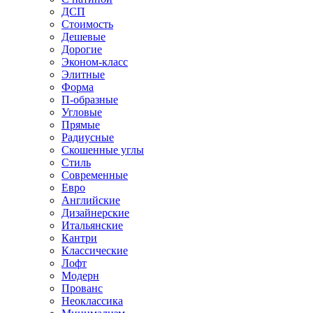
ДСП
Стоимость
Дешевые
Дорогие
Эконом-класс
Элитные
Форма
П-образные
Угловые
Прямые
Радиусные
Скошенные углы
Стиль
Современные
Евро
Английские
Дизайнерские
Итальянские
Кантри
Классические
Лофт
Модерн
Прованс
Неоклассика