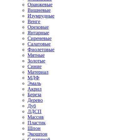
Оранжевые
Вишневые
Изумрудные
Венге
Ореховые
Янтарные
Сиреневые
Салатовые
Фиолетовые
Мятные
Золотые
Синие
Материал
МДФ
Эмаль
Акрил
Береза
Дерево
Дуб
ЛДСП
Массив
Пластик
Шпон
Экошпон
С патиной