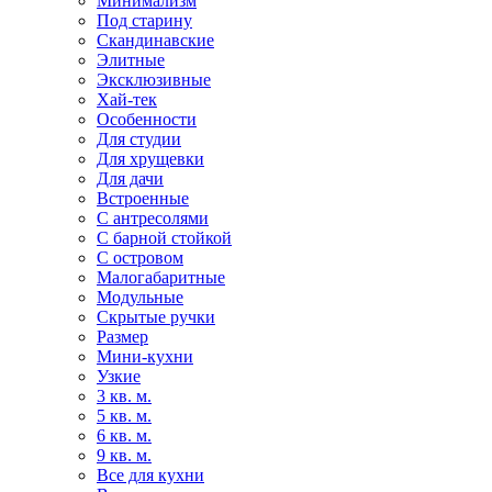
Минимализм
Под старину
Скандинавские
Элитные
Эксклюзивные
Хай-тек
Особенности
Для студии
Для хрущевки
Для дачи
Встроенные
С антресолями
С барной стойкой
С островом
Малогабаритные
Модульные
Скрытые ручки
Размер
Мини-кухни
Узкие
3 кв. м.
5 кв. м.
6 кв. м.
9 кв. м.
Все для кухни