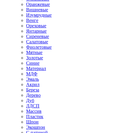
Оранжевые
Вишневые
Изумрудные
Венге
Ореховые
Янтарные
Сиреневые
Салатовые
Фиолетовые
Мятные
Золотые
Синие
Материал
МДФ
Эмаль
Акрил
Береза
Дерево
Дуб
ЛДСП
Массив
Пластик
Шпон
Экошпон
С патиной