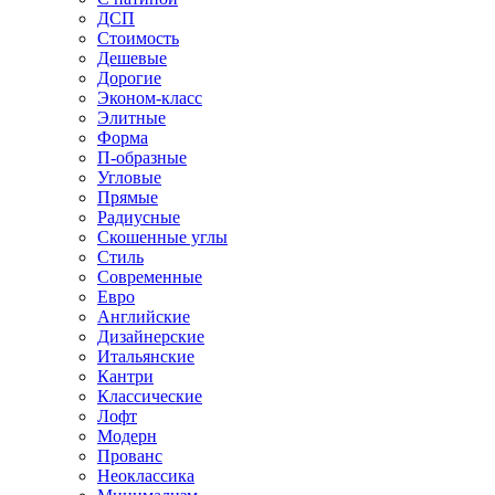
ДСП
Стоимость
Дешевые
Дорогие
Эконом-класс
Элитные
Форма
П-образные
Угловые
Прямые
Радиусные
Скошенные углы
Стиль
Современные
Евро
Английские
Дизайнерские
Итальянские
Кантри
Классические
Лофт
Модерн
Прованс
Неоклассика