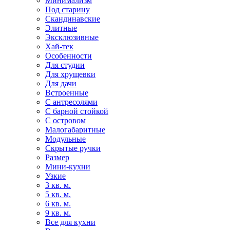
Минимализм
Под старину
Скандинавские
Элитные
Эксклюзивные
Хай-тек
Особенности
Для студии
Для хрущевки
Для дачи
Встроенные
С антресолями
С барной стойкой
С островом
Малогабаритные
Модульные
Скрытые ручки
Размер
Мини-кухни
Узкие
3 кв. м.
5 кв. м.
6 кв. м.
9 кв. м.
Все для кухни