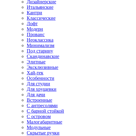
Дизайнерские
Итальянские
Кантри
Классические
Лофт
Модерн
Прованс
Неоклассика
Минимализм
Под старину
Скандинавские
Элитные
Эксклюзивные
Хай-тек
Особенности
Для студии
Для хрущевки
Для дачи
Встроенные
С антресолями
С барной стойкой
С островом
Малогабаритные
Модульные
Скрытые ручки