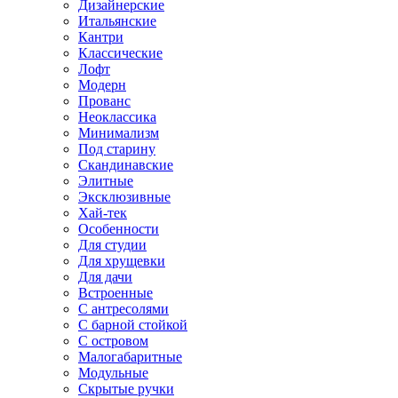
Дизайнерские
Итальянские
Кантри
Классические
Лофт
Модерн
Прованс
Неоклассика
Минимализм
Под старину
Скандинавские
Элитные
Эксклюзивные
Хай-тек
Особенности
Для студии
Для хрущевки
Для дачи
Встроенные
С антресолями
С барной стойкой
С островом
Малогабаритные
Модульные
Скрытые ручки