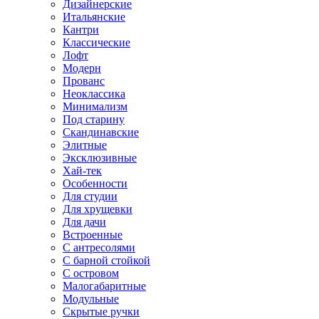
Дизайнерские
Итальянские
Кантри
Классические
Лофт
Модерн
Прованс
Неоклассика
Минимализм
Под старину
Скандинавские
Элитные
Эксклюзивные
Хай-тек
Особенности
Для студии
Для хрущевки
Для дачи
Встроенные
С антресолями
С барной стойкой
С островом
Малогабаритные
Модульные
Скрытые ручки