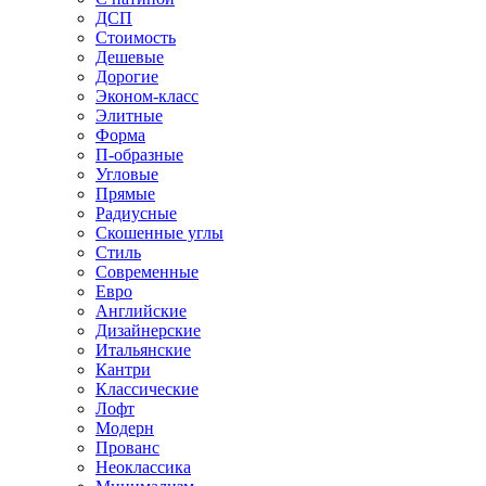
ДСП
Стоимость
Дешевые
Дорогие
Эконом-класс
Элитные
Форма
П-образные
Угловые
Прямые
Радиусные
Скошенные углы
Стиль
Современные
Евро
Английские
Дизайнерские
Итальянские
Кантри
Классические
Лофт
Модерн
Прованс
Неоклассика