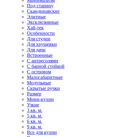
Минимализм
Под старину
Скандинавские
Элитные
Эксклюзивные
Хай-тек
Особенности
Для студии
Для хрущевки
Для дачи
Встроенные
С антресолями
С барной стойкой
С островом
Малогабаритные
Модульные
Скрытые ручки
Размер
Мини-кухни
Узкие
3 кв. м.
5 кв. м.
6 кв. м.
9 кв. м.
Все для кухни