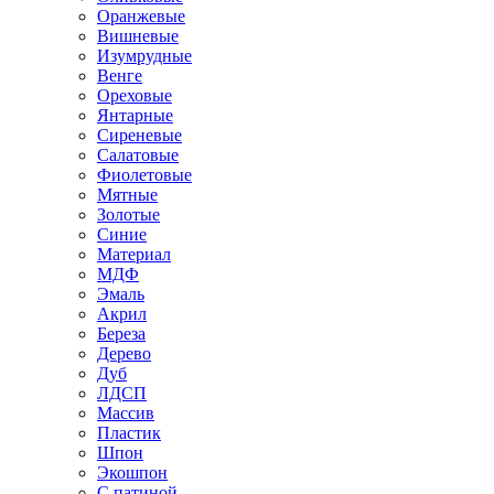
Оранжевые
Вишневые
Изумрудные
Венге
Ореховые
Янтарные
Сиреневые
Салатовые
Фиолетовые
Мятные
Золотые
Синие
Материал
МДФ
Эмаль
Акрил
Береза
Дерево
Дуб
ЛДСП
Массив
Пластик
Шпон
Экошпон
С патиной