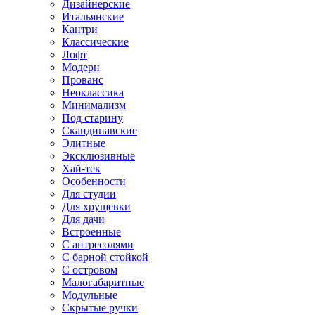
Дизайнерские
Итальянские
Кантри
Классические
Лофт
Модерн
Прованс
Неоклассика
Минимализм
Под старину
Скандинавские
Элитные
Эксклюзивные
Хай-тек
Особенности
Для студии
Для хрущевки
Для дачи
Встроенные
С антресолями
С барной стойкой
С островом
Малогабаритные
Модульные
Скрытые ручки