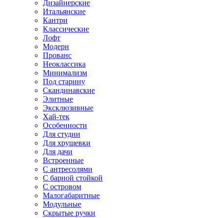
Дизайнерские
Итальянские
Кантри
Классические
Лофт
Модерн
Прованс
Неоклассика
Минимализм
Под старину
Скандинавские
Элитные
Эксклюзивные
Хай-тек
Особенности
Для студии
Для хрущевки
Для дачи
Встроенные
С антресолями
С барной стойкой
С островом
Малогабаритные
Модульные
Скрытые ручки