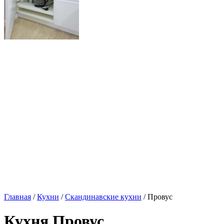
Главная
/
Кухни
/
Скандинавские кухни
/ Провус
Кухня Провус