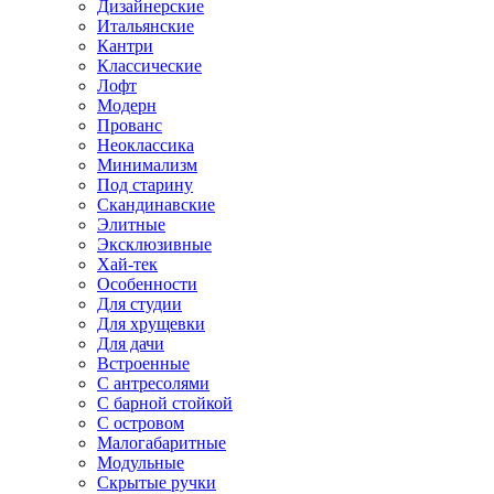
Дизайнерские
Итальянские
Кантри
Классические
Лофт
Модерн
Прованс
Неоклассика
Минимализм
Под старину
Скандинавские
Элитные
Эксклюзивные
Хай-тек
Особенности
Для студии
Для хрущевки
Для дачи
Встроенные
С антресолями
С барной стойкой
С островом
Малогабаритные
Модульные
Скрытые ручки