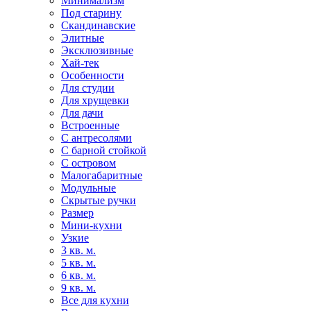
Минимализм
Под старину
Скандинавские
Элитные
Эксклюзивные
Хай-тек
Особенности
Для студии
Для хрущевки
Для дачи
Встроенные
С антресолями
С барной стойкой
С островом
Малогабаритные
Модульные
Скрытые ручки
Размер
Мини-кухни
Узкие
3 кв. м.
5 кв. м.
6 кв. м.
9 кв. м.
Все для кухни