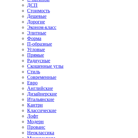
ДСП
Стоимость
Дешевые
Дорогие
Эконом-класс
Элитные
Форма
П-образные
Угловые
Прямые
Радиусные
Скошенные углы
Стиль
Современные
Евро
Английские
Дизайнерские
Итальянские
Кантри
Классические
Лофт
Модерн
Прованс
Неоклассика