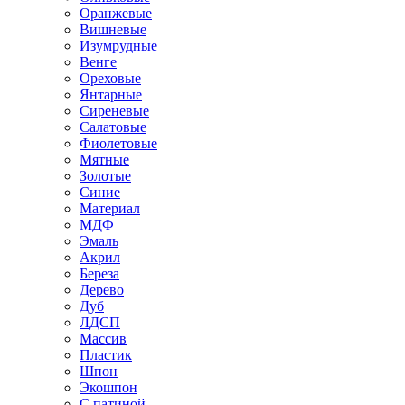
Оранжевые
Вишневые
Изумрудные
Венге
Ореховые
Янтарные
Сиреневые
Салатовые
Фиолетовые
Мятные
Золотые
Синие
Материал
МДФ
Эмаль
Акрил
Береза
Дерево
Дуб
ЛДСП
Массив
Пластик
Шпон
Экошпон
С патиной