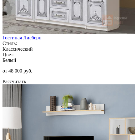
Гостиная Лисберн
Стиль:
Классический
Цвет:
Белый
от 48 000 руб.
Рассчитать