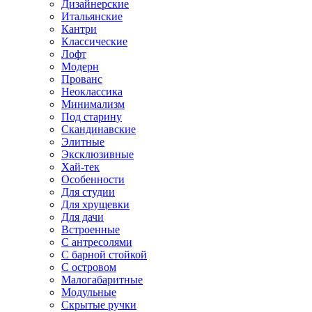
Дизайнерские
Итальянские
Кантри
Классические
Лофт
Модерн
Прованс
Неоклассика
Минимализм
Под старину
Скандинавские
Элитные
Эксклюзивные
Хай-тек
Особенности
Для студии
Для хрущевки
Для дачи
Встроенные
С антресолями
С барной стойкой
С островом
Малогабаритные
Модульные
Скрытые ручки