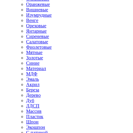
Оранжевые
Вишневые
Изумрудные
Венге
Ореховые
Янтарные
Сиреневые
Салатовые
Фиолетовые
Мятные
Золотые
Синие
Материал
МДФ
Эмаль
Акрил
Береза
Дерево
Дуб
ЛДСП
Массив
Пластик
Шпон
Экошпон
С патиной