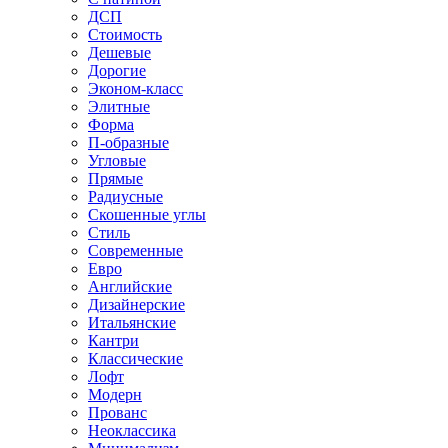
ДСП
Стоимость
Дешевые
Дорогие
Эконом-класс
Элитные
Форма
П-образные
Угловые
Прямые
Радиусные
Скошенные углы
Стиль
Современные
Евро
Английские
Дизайнерские
Итальянские
Кантри
Классические
Лофт
Модерн
Прованс
Неоклассика