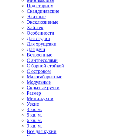
Минимализм
Под старину
Скандинавские
Элитные
Эксклюзивные
Хай-тек
Особенности
Для студии
Для хрущевки
Для дачи
Встроенные
С антресолями
С барной стойкой
С островом
Малогабаритные
Модульные
Скрытые ручки
Размер
Мини-кухни
Узкие
3 кв. м.
5 кв. м.
6 кв. м.
9 кв. м.
Все для кухни