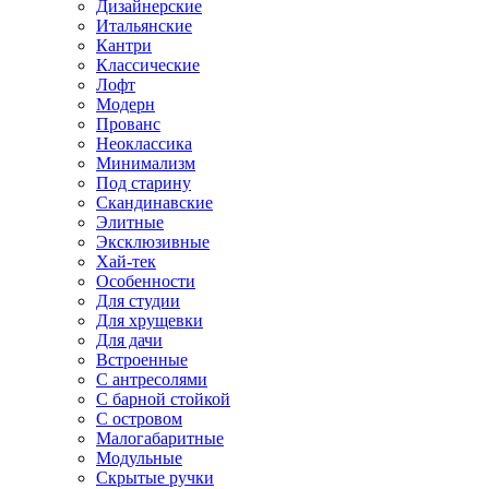
Дизайнерские
Итальянские
Кантри
Классические
Лофт
Модерн
Прованс
Неоклассика
Минимализм
Под старину
Скандинавские
Элитные
Эксклюзивные
Хай-тек
Особенности
Для студии
Для хрущевки
Для дачи
Встроенные
С антресолями
С барной стойкой
С островом
Малогабаритные
Модульные
Скрытые ручки