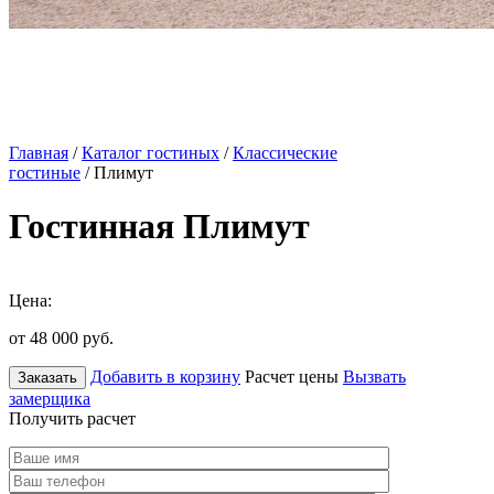
Главная
/
Каталог гостиных
/
Классические
гостиные
/ Плимут
Гостинная Плимут
Цена:
от 48 000
руб.
Добавить в корзину
Расчет цены
Вызвать
Заказать
замерщика
Получить расчет