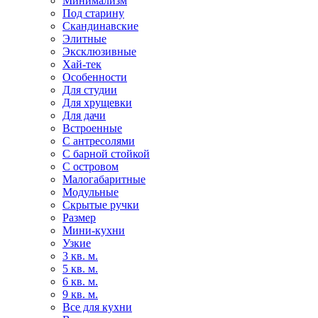
Минимализм
Под старину
Скандинавские
Элитные
Эксклюзивные
Хай-тек
Особенности
Для студии
Для хрущевки
Для дачи
Встроенные
С антресолями
С барной стойкой
С островом
Малогабаритные
Модульные
Скрытые ручки
Размер
Мини-кухни
Узкие
3 кв. м.
5 кв. м.
6 кв. м.
9 кв. м.
Все для кухни