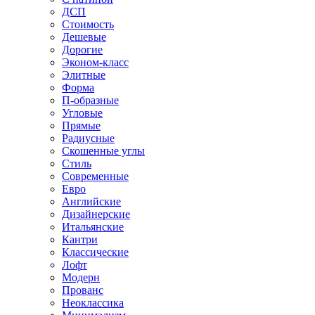
ДСП
Стоимость
Дешевые
Дорогие
Эконом-класс
Элитные
Форма
П-образные
Угловые
Прямые
Радиусные
Скошенные углы
Стиль
Современные
Евро
Английские
Дизайнерские
Итальянские
Кантри
Классические
Лофт
Модерн
Прованс
Неоклассика