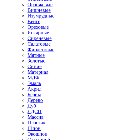
Оранжевые
Вишневые
Изумрудные
Венге
Ореховые
Янтарные
Сиреневые
Салатовые
Фиолетовые
Мятные
Золотые
Синие
Материал
МДФ
Эмаль
Акрил
Береза
Дерево
Дуб
ЛДСП
Массив
Пластик
Шпон
Экошпон
С патиной