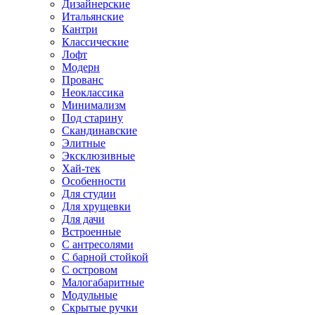
Дизайнерские
Итальянские
Кантри
Классические
Лофт
Модерн
Прованс
Неоклассика
Минимализм
Под старину
Скандинавские
Элитные
Эксклюзивные
Хай-тек
Особенности
Для студии
Для хрущевки
Для дачи
Встроенные
С антресолями
С барной стойкой
С островом
Малогабаритные
Модульные
Скрытые ручки