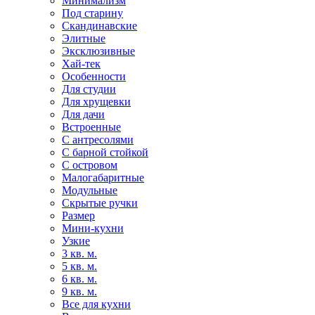
Минимализм
Под старину
Скандинавские
Элитные
Эксклюзивные
Хай-тек
Особенности
Для студии
Для хрущевки
Для дачи
Встроенные
С антресолями
С барной стойкой
С островом
Малогабаритные
Модульные
Скрытые ручки
Размер
Мини-кухни
Узкие
3 кв. м.
5 кв. м.
6 кв. м.
9 кв. м.
Все для кухни