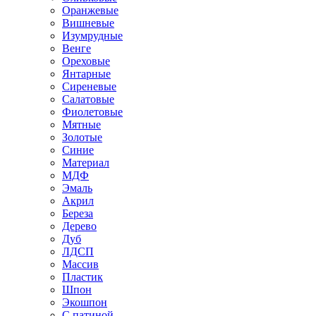
Оранжевые
Вишневые
Изумрудные
Венге
Ореховые
Янтарные
Сиреневые
Салатовые
Фиолетовые
Мятные
Золотые
Синие
Материал
МДФ
Эмаль
Акрил
Береза
Дерево
Дуб
ЛДСП
Массив
Пластик
Шпон
Экошпон
С патиной