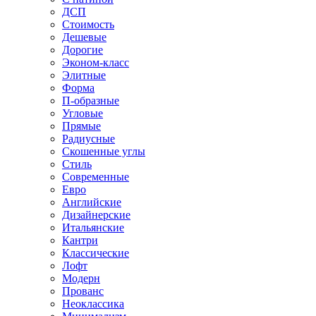
ДСП
Стоимость
Дешевые
Дорогие
Эконом-класс
Элитные
Форма
П-образные
Угловые
Прямые
Радиусные
Скошенные углы
Стиль
Современные
Евро
Английские
Дизайнерские
Итальянские
Кантри
Классические
Лофт
Модерн
Прованс
Неоклассика