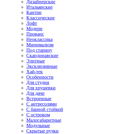
Дизайнерские
Итальянские
Кантри
Классические
Лофт
Модерн
Прованс
Неоклассика
Минимализм
Под старину
Скандинавские
Элитные
Эксклюзивные
Хай-тек
Особенности
Для студии
Для хрущевки
Для дачи
Встроенные
С антресолями
С барной стойкой
С островом
Малогабаритные
Модульные
Скрытые ручки