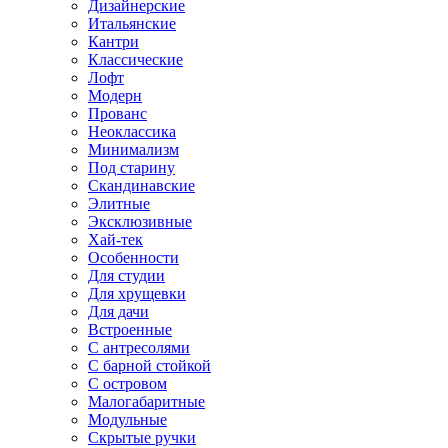
Дизайнерские
Итальянские
Кантри
Классические
Лофт
Модерн
Прованс
Неоклассика
Минимализм
Под старину
Скандинавские
Элитные
Эксклюзивные
Хай-тек
Особенности
Для студии
Для хрущевки
Для дачи
Встроенные
С антресолями
С барной стойкой
С островом
Малогабаритные
Модульные
Скрытые ручки