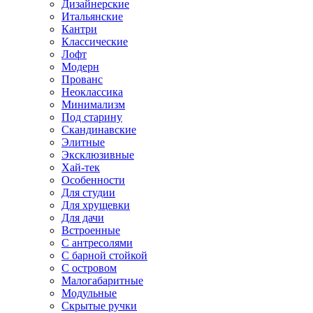
Дизайнерские
Итальянские
Кантри
Классические
Лофт
Модерн
Прованс
Неоклассика
Минимализм
Под старину
Скандинавские
Элитные
Эксклюзивные
Хай-тек
Особенности
Для студии
Для хрущевки
Для дачи
Встроенные
С антресолями
С барной стойкой
С островом
Малогабаритные
Модульные
Скрытые ручки