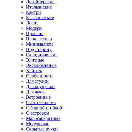
Дизайнерские
Итальянские
Кантри
Классические
Лофт
Модерн
Прованс
Неоклассика
Минимализм
Под старину
Скандинавские
Элитные
Эксклюзивные
Хай-тек
Особенности
Для студии
Для хрущевки
Для дачи
Встроенные
С антресолями
С барной стойкой
С островом
Малогабаритные
Модульные
Скрытые ручки