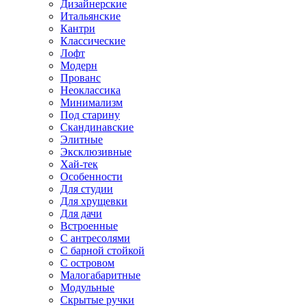
Дизайнерские
Итальянские
Кантри
Классические
Лофт
Модерн
Прованс
Неоклассика
Минимализм
Под старину
Скандинавские
Элитные
Эксклюзивные
Хай-тек
Особенности
Для студии
Для хрущевки
Для дачи
Встроенные
С антресолями
С барной стойкой
С островом
Малогабаритные
Модульные
Скрытые ручки