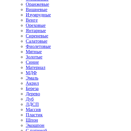
Оранжевые
Вишневые
Изумрудные
Венге
Ореховые
Янтарные
Сиреневые
Салатовые
Фиолетовые
Мятные
Золотые
Синие
Материал
МДФ
Эмаль
Акрил
Береза
Дерево
Дуб
ЛДСП
Массив
Пластик
Шпон
Экошпон
С патиной