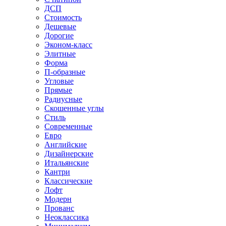
ДСП
Стоимость
Дешевые
Дорогие
Эконом-класс
Элитные
Форма
П-образные
Угловые
Прямые
Радиусные
Скошенные углы
Стиль
Современные
Евро
Английские
Дизайнерские
Итальянские
Кантри
Классические
Лофт
Модерн
Прованс
Неоклассика