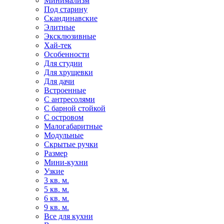
Минимализм
Под старину
Скандинавские
Элитные
Эксклюзивные
Хай-тек
Особенности
Для студии
Для хрущевки
Для дачи
Встроенные
С антресолями
С барной стойкой
С островом
Малогабаритные
Модульные
Скрытые ручки
Размер
Мини-кухни
Узкие
3 кв. м.
5 кв. м.
6 кв. м.
9 кв. м.
Все для кухни