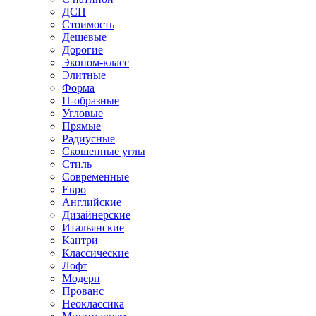
ДСП
Стоимость
Дешевые
Дорогие
Эконом-класс
Элитные
Форма
П-образные
Угловые
Прямые
Радиусные
Скошенные углы
Стиль
Современные
Евро
Английские
Дизайнерские
Итальянские
Кантри
Классические
Лофт
Модерн
Прованс
Неоклассика