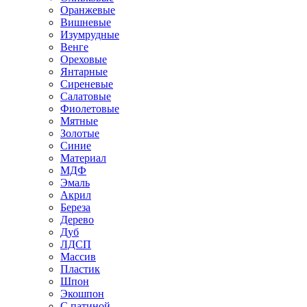
Оранжевые
Вишневые
Изумрудные
Венге
Ореховые
Янтарные
Сиреневые
Салатовые
Фиолетовые
Мятные
Золотые
Синие
Материал
МДФ
Эмаль
Акрил
Береза
Дерево
Дуб
ЛДСП
Массив
Пластик
Шпон
Экошпон
С патиной