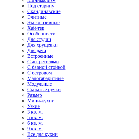
Минимализм
Под старину
Скандинавские
Элитные
Эксклюзивные
Хай-тек
Особенности
Для студии
Для хрущевки
Для дачи
Встроенные
С антресолями
С барной стойкой
С островом
Малогабаритные
Модульные
Скрытые ручки
Размер
Мини-кухни
Узкие
3 кв. м.
5 кв. м.
6 кв. м.
9 кв. м.
Все для кухни