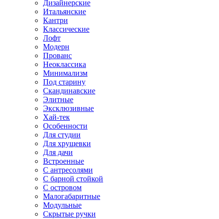
Дизайнерские
Итальянские
Кантри
Классические
Лофт
Модерн
Прованс
Неоклассика
Минимализм
Под старину
Скандинавские
Элитные
Эксклюзивные
Хай-тек
Особенности
Для студии
Для хрущевки
Для дачи
Встроенные
С антресолями
С барной стойкой
С островом
Малогабаритные
Модульные
Скрытые ручки