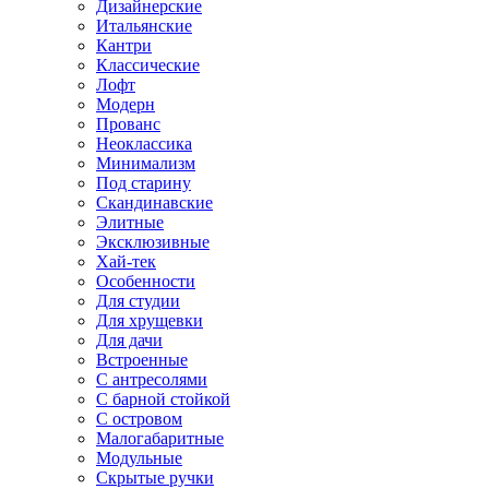
Дизайнерские
Итальянские
Кантри
Классические
Лофт
Модерн
Прованс
Неоклассика
Минимализм
Под старину
Скандинавские
Элитные
Эксклюзивные
Хай-тек
Особенности
Для студии
Для хрущевки
Для дачи
Встроенные
С антресолями
С барной стойкой
С островом
Малогабаритные
Модульные
Скрытые ручки