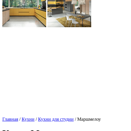
Главная
/
Кухни
/
Кухни для студии
/ Маршмелоу