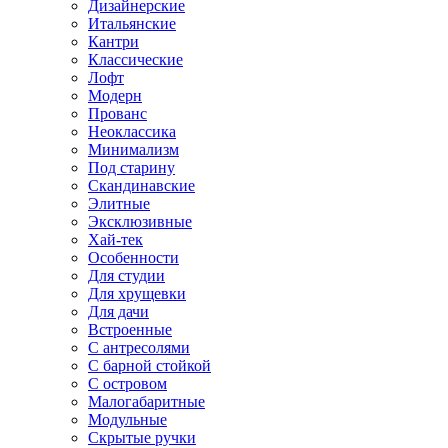
Дизайнерские
Итальянские
Кантри
Классические
Лофт
Модерн
Прованс
Неоклассика
Минимализм
Под старину
Скандинавские
Элитные
Эксклюзивные
Хай-тек
Особенности
Для студии
Для хрущевки
Для дачи
Встроенные
С антресолями
С барной стойкой
С островом
Малогабаритные
Модульные
Скрытые ручки